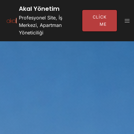
İçeriğe
Akal Yönetim
Atla
CLICK
Profesyonel Site, İş
Tog
ME
Merkezi, Apartman
Men
Yöneticiliği