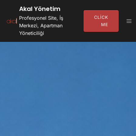
İçeriğe
Akal Yönetim
Atla
CLICK
Profesyonel Site, İş
Tog
ME
Merkezi, Apartman
Men
Yöneticiliği