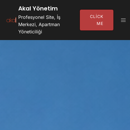
İçeriğe
Akal Yönetim
Atla
CLICK
Profesyonel Site, İş
Tog
ME
Merkezi, Apartman
Men
Yöneticiliği