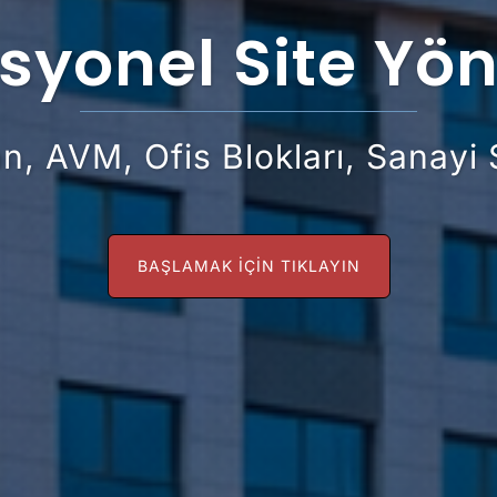
syonel Site Yö
, AVM, Ofis Blokları, Sanayi S
BAŞLAMAK IÇIN TIKLAYIN