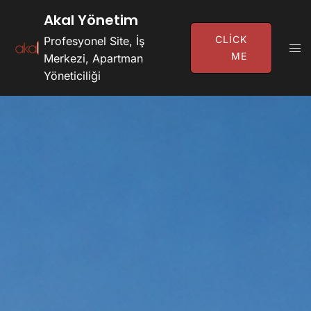
İçeriğe
Akal Yönetim
Atla
CLICK
Profesyonel Site, İş
Tog
ME
Merkezi, Apartman
Men
Yöneticiliği